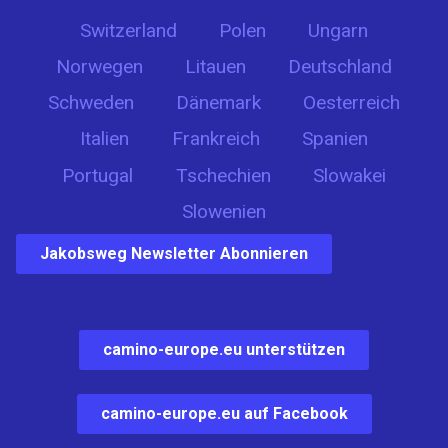
Switzerland
Polen
Ungarn
Norwegen
Litauen
Deutschland
Schweden
Dänemark
Oesterreich
Italien
Frankreich
Spanien
Portugal
Tschechien
Slowakei
Slowenien
Jakobsweg Newsletter Abonnieren
camino-europe.eu unterstützen
camino-europe.eu auf Facebook