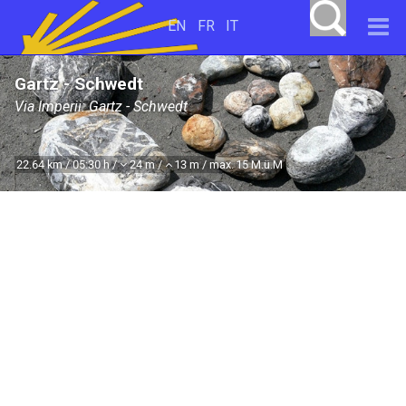
EN
FR
IT
Gartz - Schwedt
Via Imperii: Gartz - Schwedt
22.64 km / 05:30 h /
24 m /
13 m / max. 15 M.ü.M