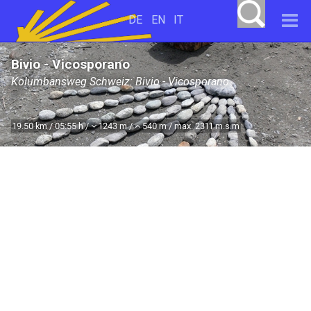
DE
EN
IT
Bivio - Vicosporano
Kolumbansweg Schweiz: Bivio - Vicosporano
19.50 km / 05:55 h /
1243 m /
540 m / max. 2311 m.s.m